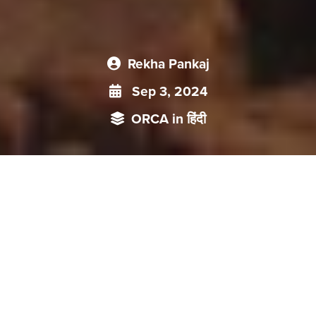
Rekha Pankaj
Sep 3, 2024
ORCA in हिंदी
बढ़ते तापमान और लगातार होने वाले चरम मौसम के कारण आ रही आपदाएं
मानव अस्तित्व पर सवाल खड़ा करने लगी है। सामने आ चुकी इन चुनौतियों
के जवाब में, दुनिया समाधान की तलाश में लगी है जिसमें चीन का नवीनतम
प्रस्ताव आर्थिक और सामाजिक विकास के सभी क्षेत्रों में हरित परिवर्तन को
बढ़ावा देना सराहनीय है वही भारत में भी इस दिशा में लगातार किये जा रहे
प्रयासों को कमतर नहीं कहा जा सकता है।
-
(
)
जलवायु
परिवर्तन
पर
अंतर
सरकारी
पैनल
आईपीसीसी
की
हाल
की
रिपोर्ट