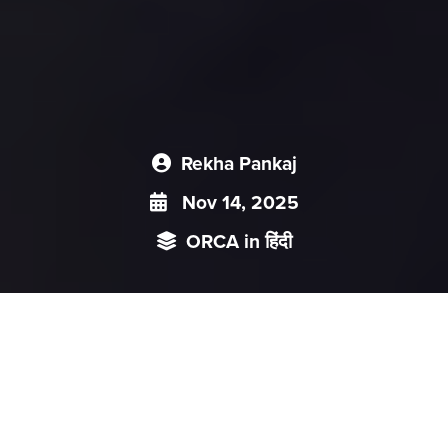
Rekha Pankaj
Nov 14, 2025
ORCA in हिंदी
चीन के ’फुजियान’ विमानवाहक पोत का जलावतरण और तैनाती, तथा
पीएलएएन की विकसित होती वाहक-हमला क्षमता, उसके पड़ोसियों के लिए
बहुआयामी चुनौती प्रस्तुत करती है। इससे ताइवान जलडमरूमध्य में तो
जोखिम बढ़ता ही है, जापान और पश्चिमी प्रशांत क्षेत्र पर भी दबाव बढ़ता है।
फिर ये भारत और हिंद महासागर के लिए कम चिंता का विषय नहीं है, जिससे