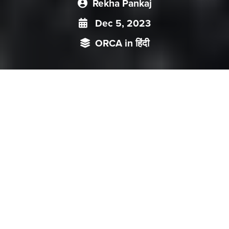
Rekha Pankaj
Dec 5, 2023
ORCA in हिंदी
हाल में चीन के राष्ट्रपति शी जिनपिंग द्वारा उनके सबसे महत्वाकांक्षी विदेश-
नीति कार्यक्रम बेल्ट एंड रोड इनिशिएटिव (बीआरआई) की दसवीं वर्षगांठ पर
दावा किया गया कि बीआरआई ने 420,000 नौकरियां पैदा की हैं और 40
मिलियन लोगों को गरीबी से बाहर निकाला है। लेकिन पश्चिम का इस बारे में
सोचना है कि ये भ्रामक बातें है। इस प्रोजेक्ट का असल उद्देश्य महज एक
चीनी नेतृत्व वाली विश्व व्यवस्था का निर्माण करना है जिसमें निरंकुशता का
बोलबाला हो और जो विश्व के कुछ निरंकुश प्रतिनिधियों के छत्र छाया में
विश्व भर पर अपना शासन जमा सके। चीन का यह प्रोजेक्ट संदेह की स्थिति
से घिरता जा रहा है। एक विश्लेषण
चीन
के
राष्ट्रपति
शी
जिनपिंग
के
योजना
,
ड्रीम
प्रोजेक्ट
बीआरआई
के
तहत
ऐसा
नेटवर्क
तैयार
करने
की
थी
जो
पीपल्स
रिपब्लिक
ऑफ
चाइना
की