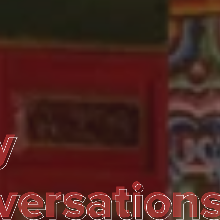
y
y
ersation
versation