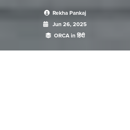
Rekha Pankaj
Jun 26, 2025
ORCA in हिंदी
चीनी शहरों ने परिवारों का समर्थन करने और बच्चे के जन्म को प्रोत्साहित
करने के लिए वित्तीय प्रोत्साहन और सेवा विस्तार की एक श्रृंखला का आरंभ
किया है। जिस तरह सब्सिडी पैकेज की घोषणा की जा रही है वह निश्चित
तौर पर लुभावनी है लेकिन यह, आज की स्वत्रंत विचारधारा वाली पीढ़ी को
कितना लुभा पाएगी, या उनको चीन की पांरपरिक व्यवस्था का निर्वहन करने
को आकृष्ट कर पाएगी, यह फिलहाल संदेहास्पद स्थिति है।
पिछले
कुछ
दशकों
में
चीन
की
जन्म
दर
में
भारी
गिरावट
देखने
में
नजर
आई
है।
,
,
बढ़ता
जीवन
स्तर
बदलते
सामाजिक
मूल्य
किफायती
बाल
देखभाल
विकल्पों
-
की
कमी
और
सरकार
की
सख्त
एक
बच्चा
नीति
इन
सबके
पीछे
महत्वपूर्ण