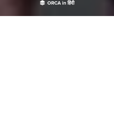
ORCA in हिंदी
हाल ही में चीन की विधायिका ने देश की भावनाओं को ठेस पहुंचने वाले कपड़े
पहनने वाले लोगों पर जुर्माना लगाने और हिरासत में लेने संबंधी मसौदे को तैयार
किया है जिसे जल्द ही कानून के तहत लाने का प्रस्ताव भी दिया है। इस तरह
के कानून देश के नागरिकों पर लागू करने से चीन सरकार कहीं दूसरा उत्तर
कोरिया तो नहीं बनना चाह रही या फिर अभिव्यक्ति की स्वतंत्रता पर लगाम
लगाने के पीछे पड़ोसी मुल्क को नीचा दिखाना इसकी वजह है? एक विश्लेषण
सीमा
विवाद
,
आर्थिक
मंदी
की
मार
,
बढ़ती
बेरोजगारी
,
भीतरी
असुरक्षा
के
अलावा
विदेश
मंत्री
,
रक्षामंत्री
की
गैरहाजिरी
के
सवालों
से
घिरी
चीन
सरकार
भीतरी
-
बाहरी
मामलों
से
निपटने
के
बजाय
लगातार
नये
अजीबोगरीब
मुद्दों
को
हवा
दे
रही
है।
ताज़ा
वाक़या
देश
हित
में
नागरिक
क्या
पहने
या
क्या
न
पहने
,
सरकार
द्वारा
इसका
निर्धारण
करना
है।
नेशनल
पीपुल्स
कांग्रेस
की
स्थायी
समिति
द्वारा
चीनी
राष्ट्र
की
भावना
के
लिए
हानिकारक
माने
जाने
वाले
परिधानों
और
प्रतीकों
पर
प्रतिबंध
लगाने
की
मांग
से
बहस
का
बाज़ार
गरम
हो