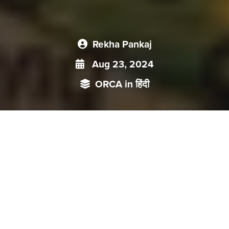
Rekha Pankaj
Aug 23, 2024
ORCA in हिंदी
भौगोलिक आकार और उसके राजनीतिक, सांस्कृतिक और आर्थिक प्रभाव के
मामले में भारत के छोटे पड़ोसी विषमता का सामना करते हैं, वहीं नई दिल्ली को
दक्षिण एशियाई देशों को भौतिक लाभ प्रदान करने की अपनी और चीन की
क्षमता के बीच मौजूद विषमता से निपटने की चुनौती का भी सामना करना पड़
रहा है, जो विकास सहायता के साथ-साथ अपनी सुरक्षा सहायता भी चाहते
हैं।
दुनिया
भर
में
हो
रहे
राजनैतिक
रणनीतिक
उठापटक
के
कठिन
और
जटिल
दौर